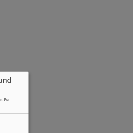
und
en.
Für