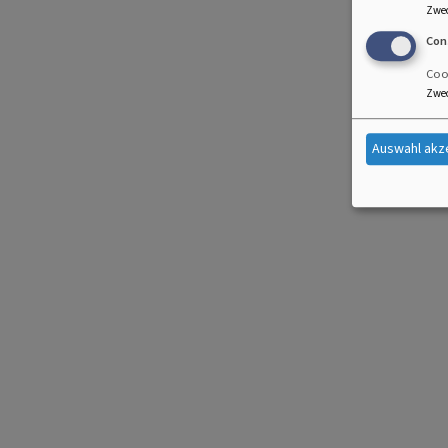
Zwe
Con
Cook
Zwe
Auswahl akz