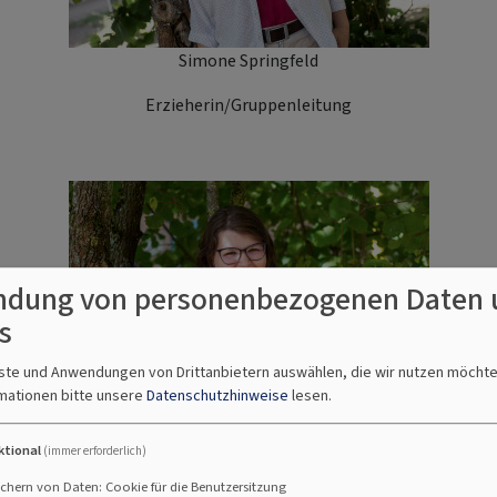
Simone Springfeld
Erzieherin/Gruppenleitung
dung von personenbezogenen Daten 
s
nste und Anwendungen von Drittanbietern auswählen, die wir nutzen möcht
mationen bitte unsere
Datenschutzhinweise
lesen.
ktional
Laura Hahner
(immer erforderlich)
chern von Daten: Cookie für die Benutzersitzung