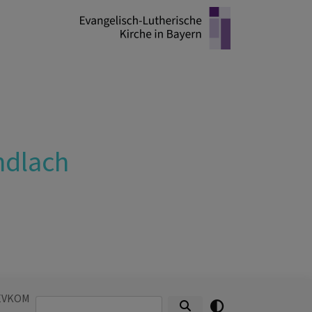
ndlach
EVKOM
Suche