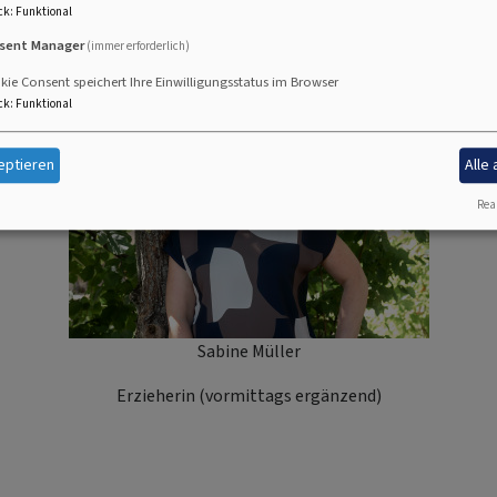
Kinderpflegerin
ck
:
Funktional
sent Manager
(immer erforderlich)
ie Consent speichert Ihre Einwilligungsstatus im Browser
ck
:
Funktional
eptieren
Alle
Real
Sabine Müller
Erzieherin (vormittags ergänzend)